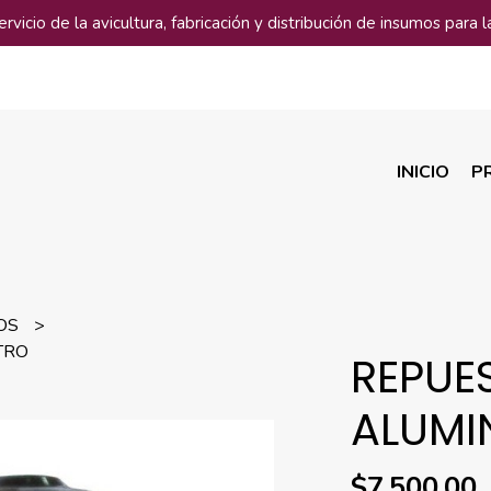
vicio de la avicultura, fabricación y distribución de insumos para la
INICIO
P
ROS
TRO
REPUE
ALUMIN
$7.500,00