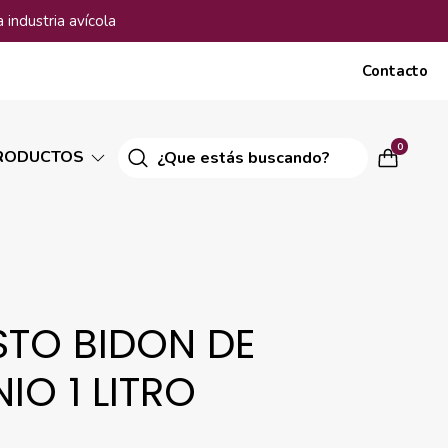
 industria avícola
Contacto
0
RODUCTOS
STO BIDON DE
IO 1 LITRO