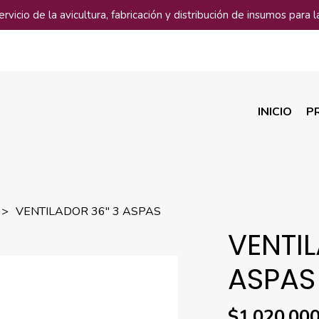
vicio de la avicultura, fabricación y distribución de insumos para la
INICIO
P
VENTILADOR 36'' 3 ASPAS
VENTIL
ASPAS
$1.020.000